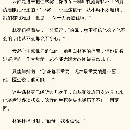
云舒走过来抱住林雾，像母亲一样轻抚她颤抖不止的肩,
流着眼泪绝望道：“小雾……小愿这孩子，从小就不太顺利，
我们都很难过，但是……你千万要挺住啊。”
林雾仍摇着头，十分坚定，“伯母，您不相信他么？他不
会的，他从不会那么不小心。”
云舒心里却像刀剜似的，她明白林雾的痛苦，但她是看
过监控的，作为母亲，总不能无缘无故怀疑自己儿子。
只能颤抖道：“那些都不重要，现在最重要的是小愿，
他，医生说，他可能……”
这种话林雾已经听过几次了，自从和沈愿再次遇见以来
他突发过多次状况，这样的生死关头也经历了不止一回两
回。
林雾抹掉眼泪，“伯母，我相信他。”