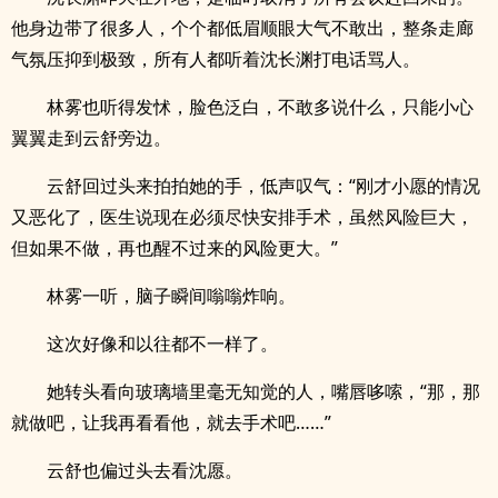
他身边带了很多人，个个都低眉顺眼大气不敢出，整条走廊
气氛压抑到极致，所有人都听着沈长渊打电话骂人。
林雾也听得发怵，脸色泛白，不敢多说什么，只能小心
翼翼走到云舒旁边。
云舒回过头来拍拍她的手，低声叹气：“刚才小愿的情况
又恶化了，医生说现在必须尽快安排手术，虽然风险巨大，
但如果不做，再也醒不过来的风险更大。”
林雾一听，脑子瞬间嗡嗡炸响。
这次好像和以往都不一样了。
她转头看向玻璃墙里毫无知觉的人，嘴唇哆嗦，“那，那
就做吧，让我再看看他，就去手术吧……”
云舒也偏过头去看沈愿。