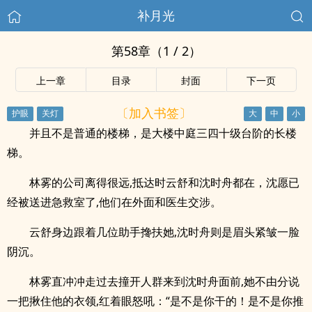
补月光
第58章（1 / 2）
上一章
目录
封面
下一页
〔加入书签〕
并且不是普通的楼梯，是大楼中庭三四十级台阶的长楼
梯。
林雾的公司离得很远,抵达时云舒和沈时舟都在，沈愿已
经被送进急救室了,他们在外面和医生交涉。
云舒身边跟着几位助手搀扶她,沈时舟则是眉头紧皱一脸
阴沉。
林雾直冲冲走过去撞开人群来到沈时舟面前,她不由分说
一把揪住他的衣领,红着眼怒吼：“是不是你干的！是不是你推