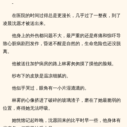
-
在医院的时间过得总是更漫长，几乎过了一整夜，到了
凌晨沈愿才被送出来。
他身上的外伤都问题不大，最严重的还是疼痛和惊吓导
致心脏病剧烈发作，昏迷不醒是自然的，生命危险也还没脱
离。
他被送往加护病房的路上林雾匆匆摸了摸他的脸颊。
纱布下的皮肤是温凉细腻的。
他似乎哭过，眼角有一小片湿漉漉的。
林雾的心像挤进了破碎的玻璃渣子，磨在了她最脆弱的
位置，疼得她无法呼吸。
她恍惚记起昨晚，沈愿回来的比平时早一些，他身体有