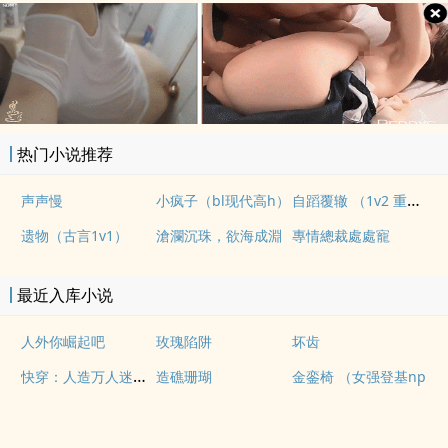
热门小说推荐
自蹈覆辙 （1v2 重生）
声声慢
小疯子（bl现代高h）
遗物（古言1v1）
滄瀾沉珠，欲海成淵
專情總裁處處寵
最近入库小说
人外你崛起吧
玫瑰陷阱
坏齿
快穿：人造万人迷NPH
造礁珊瑚
金銮椅 （女强登基np