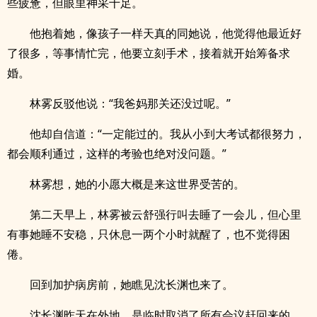
些疲惫，但眼里神采十足。
他抱着她，像孩子一样天真的同她说，他觉得他最近好
了很多，等事情忙完，他要立刻手术，接着就开始筹备求
婚。
林雾反驳他说：“我爸妈那关还没过呢。”
他却自信道：“一定能过的。我从小到大考试都很努力，
都会顺利通过，这样的考验也绝对没问题。”
林雾想，她的小愿大概是来这世界受苦的。
第二天早上，林雾被云舒强行叫去睡了一会儿，但心里
有事她睡不安稳，只休息一两个小时就醒了，也不觉得困
倦。
回到加护病房前，她瞧见沈长渊也来了。
沈长渊昨天在外地，是临时取消了所有会议赶回来的。