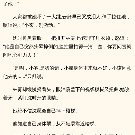
了他！”
大家都被她吓了一大跳,云舒早已哭成泪人,伸手拉住她，
哽咽说：“小雾，别激动。”
沈时舟黑着脸，一把推开林雾,迅速理了理衣领，怒道：
“他是自己突然头晕摔倒的,监控里拍得一清二楚，你要问责就
问地心引力去！”
“是啊，小雾,是我的错，小愿身体本来就不好，不该同意
他去的……”云舒说。
林雾却缓慢摇着头，眼泪覆盖下的视线模糊又扭曲,她咬
着牙，紧盯沈时舟的眼睛。
她绝不信沈愿会自己摔下楼梯。
他知道自己身体弱，从不轻易靠近楼梯。