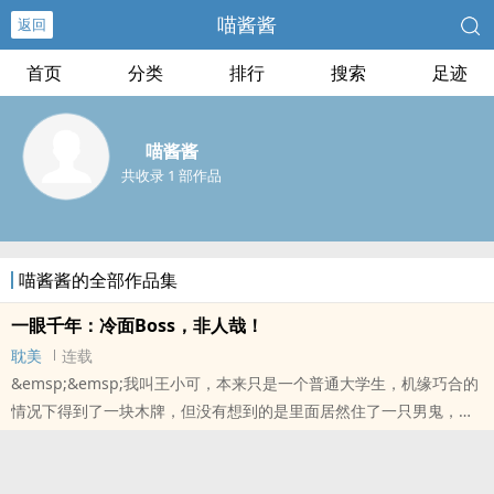
喵酱酱
返回
首页
分类
排行
搜索
足迹
喵酱酱
共收录 1 部作品
喵酱酱的全部作品集
一眼千年：冷面Boss，非人哉！
耽美
连载
&emsp;&emsp;我叫王小可，本来只是一个普通大学生，机缘巧合的
情况下得到了一块木牌，但没有想到的是里面居然住了一只男鬼，还
是一只耍流氓的男鬼。只见男鬼邪魅一笑“夫人你摸都...
本站提示：各位书友要是觉得《一眼千年：冷面Boss，非人哉！》还
不错的话请不要忘记向您QQ群和微博里的朋友推荐哦！