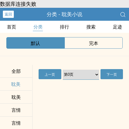
数据库连接失败
分类 - 耽美小说
返回
首页
分类
排行
搜索
足迹
默认
完本
全部
上一页
下一页
耽美
耽美
言情
言情