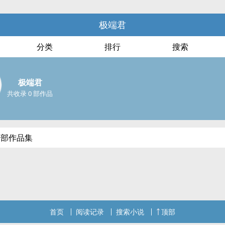
极端君
分类
排行
搜索
极端君
共收录 0 部作品
全部作品集
首页
阅读记录
搜索小说
顶部