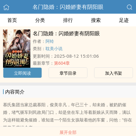
名门隐婚：闪婚娇妻有阴阳眼
首页
分类
排行
搜索
足迹
名门隐婚：闪婚娇妻有阴阳眼
作者：
阿铃
类别：
耽美小说
2025-08-12 15:01:06
更新时间：
最新章节：
第604章
立即阅读
章节目录
加入书架
内容简介
慕氏集团当家总裁慕阳，俊美非凡，年已三十，却未婚，被奶奶催
婚，堵气驱车到民政局门口，却是坐在车上等着新娘从天而降，满以
为这样能避免催婚，谁知道一个陌生女孩敲着他的车窗，问他：“你在
等老天爷掉个老..
展开全部