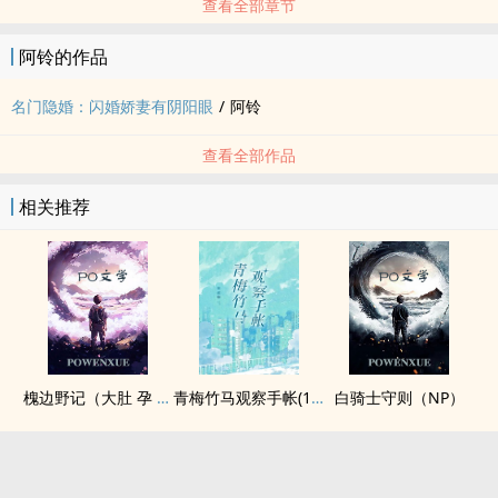
查看全部章节
阿铃的作品
名门隐婚：闪婚娇妻有阴阳眼
/
阿铃
查看全部作品
相关推荐
槐边野记（大肚 孕 甜甜 肉文 ）
青梅竹马观察手帐(1v1)
白骑士守则（NP）