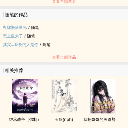
查看全部章节
随笔的作品
與妳墜落星光
/
随笔
恋上皇太子
/
随笔
其实...我爱的人是你
/
随笔
查看全部作品
相关推荐
继承战争（强制）
玉娘(nph)
我把哥哥的黑道势力睡了（np 含骨科）