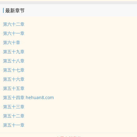
來真正讓人崩潰的，從來就不是失去愛情而是有一天，妳最愛的人，
最新章节
不再回頭看妳她們曾一起站在萬眾矚目的星光下也曾為了彼此，墜落
深淵可最後她們才明白有些人，就算跌入黑暗也會想要牽著彼此的手
第六十二章
一起重新奔向光亮
第六十一章
第六十章
第五十九章
第五十八章
第五十七章
第五十六章
第五十五章
第五十四章 hehuan8.com
第五十三章
第五十二章
第五十一章