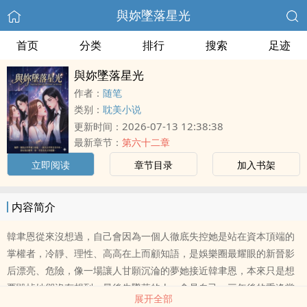
與妳墜落星光
首页
分类
排行
搜索
足迹
與妳墜落星光
作者：
随笔
类别：
耽美小说
2026-07-13 12:38:38
更新时间：
最新章节：
第六十二章
立即阅读
章节目录
加入书架
内容简介
韓聿恩從來沒想過，自己會因為一個人徹底失控她是站在資本頂端的
掌權者，冷靜、理性、高高在上而顧知語，是娛樂圈最耀眼的新晉影
后漂亮、危險，像一場讓人甘願沉淪的夢她接近韓聿恩，本來只是想
要毀掉她卻沒有想到，最後先墜落的人，會是自己。三年後的重逢當
展开全部
那個曾經不顧一切奔向她的人，終於學會退後時顧知語才終於明白原