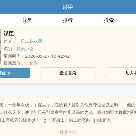
谋臣
分类
排行
搜索
谋臣
作者：
一只二花花啊
类别：
耽美小说
2026-05-27 10:42:42
更新时间：
最新章节：
全文完
即阅读
章节目录
加入
志，十余年杀伐，手握大军，在所有人皆以为他要夺位登基之时——他的
，什么天下，他谋的只是那皇室里的那朵高岭之花。权倾朝野大将军X退
主有收养的娃非gl！非gl！有男主！男主还有jb！jb还超大！
展开全部