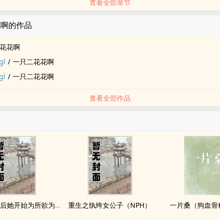
查看全部章节
花啊的作品
花花啊
l
/
一只二花花啊
l
/
一只二花花啊
查看全部作品
拥有金手指后她开始为所欲为（nph）
重生之纨绔女公子（NPH）
一片桑（狗血骨科