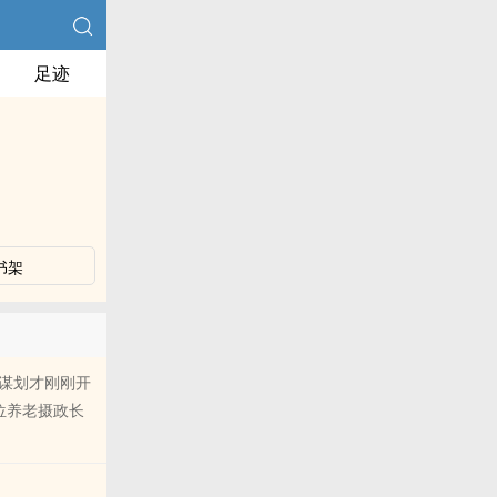
足迹
书架
谋划才刚刚开
位养老摄政长