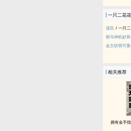
一只二花
谋臣
/
一只二
驸马神机妙算g
金主软萌可妻g
相关推荐