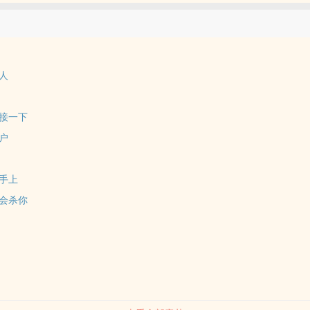
人
接一下
户
手上
会杀你