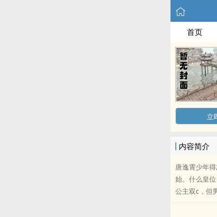
首页
立
内容简介
唐逸霄少年得
始。什么皇位
公主双c，但男